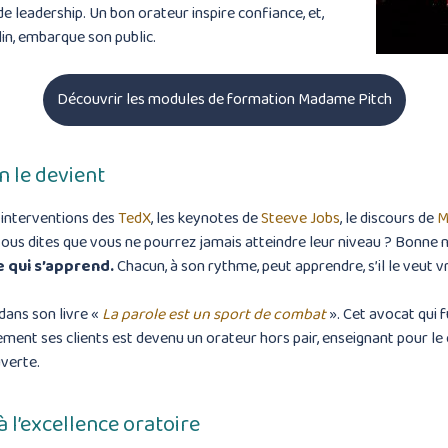
 de leadership. Un bon orateur inspire confiance, et,
in, embarque son public.
Découvrir les modules de formation Madame Pitch
n le devient
 interventions des
TedX
, les keynotes de
Steeve Jobs
, le discours de
M
 vous dites que vous ne pourrez jamais atteindre leur niveau ? Bonne n
e qui s’apprend.
Chacun, à son rythme, peut apprendre, s’il le veut 
dans son livre «
La parole est un sport de combat
». Cet avocat qui f
ement ses clients est devenu un orateur hors pair, enseignant pour l
uverte.
à l’excellence oratoire